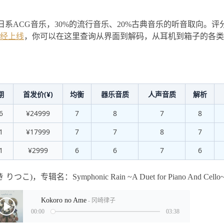
的日系ACG音乐，30%的流行音乐、20%古典音乐的听音取向。
经上线
，你可以在这里查询从界面到解码，从耳机到箱子的各类
期
首发价(¥)
均衡
器乐音质
人声音质
解析
6
¥24999
7
8
7
8
1
¥17999
7
7
8
7
1
¥2999
6
6
7
6
专辑名：Symphonic Rain ~A Duet for Piano And Cello