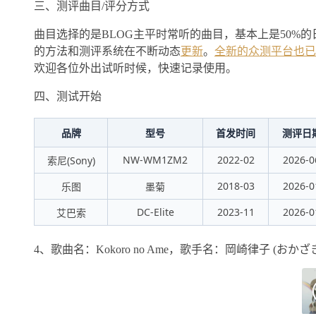
三、测评曲目/评分方式
曲目选择的是BLOG主平时常听的曲目，基本上是50%
的方法和测评系统在不断动态
更新
。
全新的众测平台也已
欢迎各位外出试听时候，快速记录使用。
四、测试开始
品牌
型号
首发时间
测评日
NW-WM1ZM2
2022-02
2026-0
索尼(Sony)
2018-03
2026-0
乐图
墨菊
DC-Elite
2023-11
2026-0
艾巴索
4、歌曲名：Kokoro no Ame，歌手名：岡崎律子 (おかざき りつこ)，