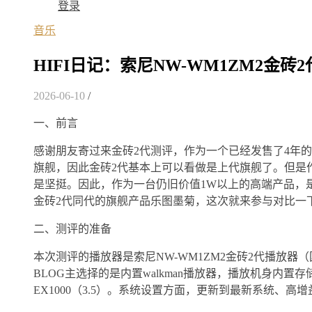
登录
音乐
HIFI日记：索尼NW-WM1ZM2金砖
2026-06-10
/
一、前言
感谢朋友寄过来金砖2代测评，作为一个已经发售了4年
旗舰，因此金砖2代基本上可以看做是上代旗舰了。但是作
是坚挺。因此，作为一台仍旧价值1W以上的高端产品，
金砖2代同代的旗舰产品乐图墨菊，这次就来参与对比一
二、测评的准备
本次测评的播放器是索尼NW-WM1ZM2金砖2代播放器
BLOG主选择的是内置walkman播放器，播放机身内
EX1000（3.5）。系统设置方面，更新到最新系统、高增益