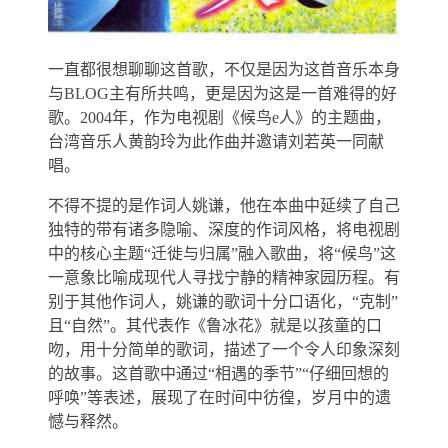
一直都很想聊聊这首歌，不仅是因为这首音乐本身
与BLOG主有所共鸣，更是因为这是一首难得的好
歌。2004年，作为电视剧《候鸟e人》的主题曲，
台湾音乐人黄韵玲为此作曲并邀请刘若英一同献
唱。
不得不提的是作词人姚谦，他在本曲中延续了自己
独特的带有诸多隐喻、深度的作词风格，将电视剧
中的核心主题“迁徙与归属”融入歌曲，将“候鸟”这
一意象比喻成现代人寻找宁静的精神家园历程。有
别于其他作词人，姚谦的歌词十分口语化，“克制”
且“自然”。其代表作《鲁冰花》就是以孩童的口
吻，用十分简单的歌词，描述了一个令人印象深刻
的故事。这首歌中通过“相遇的季节”“仔细回想的
呼唤”等表述，展现了在时间中彷徨，岁月中的遗
憾与释然。