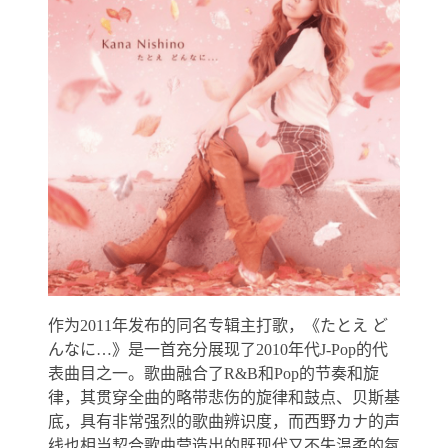
作为2011年发布的同名专辑主打歌，《たとえ ど
んなに…》是一首充分展现了2010年代J-Pop的代
表曲目之一。歌曲融合了R&B和Pop的节奏和旋
律，其贯穿全曲的略带悲伤的旋律和鼓点、贝斯基
底，具有非常强烈的歌曲辨识度，而西野カナ的声
线也相当契合歌曲营造出的既现代又不失温柔的氛