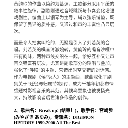
黄韵玲的作曲以简约为基调，主歌部分采用平缓的
叙事性旋律，副歌则通过音域跳跃与节奏变化增强
戏剧性。编曲上以钢琴为主导，辅以弦乐铺垫，既
保留了民谣的质朴感，又通过和声的丰富性凸显层
次。
而最令人拍案叫绝的，无疑是引入了刘若英的合
唱。刘若英的嗓音清澈婉转，黄韵玲的嗓音沙哑中
带有韵味，两种声线交织在一起，恰好互补又让声
音交错富有层次，尤其是副歌部分的轮唱与叠加，
强化了“呼唤”的主题，营造出时空交错的对话感。
作为电视剧《候鸟e人》的主题曲，歌曲深化了剧
集关于“迁徙与归属”的探讨，成为千禧年初都市情
感题材影视音乐的典范。其候鸟意象也被发扬光
大，持续影响者后世诸多作品的创作。
2、歌曲名：Break up! (结束！)，歌手名：宮崎歩
(みやざき あゆみ)，专辑名：DIGIMON
HISTORY 1999-2006 All The Best