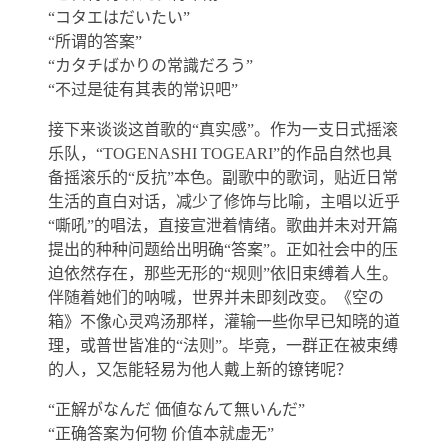
“コタエはだいたい”
“所谓的答案”
“カタチばかりの常識だろう”
“不过是徒有其表的常识吧”
接下来谈谈这首歌的“真实感”。作为一支日式摇滚
乐队，“TOGENASHI TOGEARI”的作品自然也具
备摇滚乐的“反抗”本色。副歌中的歌词，贴近日常
生活的直白对话，减少了修饰与比喻，主唱以近乎
“嘶吼”的唱法，直接宣泄着情绪。歌曲并未对开篇
提出的种种问题给出明确“答案”。正如社会中的压
迫依然存在，那些无形的“规则”依旧束缚着人生。
伴随着她们的呐喊，世界并未即刻改变。《空の
箱》不像心灵鸡汤那样，灌输一些你早已知晓的道
理，或普世皆准的“法则”。毕竟，一群正在被束缚
的人，又怎能轻易为他人戴上新的镣铐呢？
“正解がなんだ 価値なんて無いんだ”
“正确答案为何物 价值本就虚无”