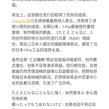
围。
商业上，这首歌在发行后取得了优异的成绩，
Oricon公信榜
实体销量最高排入第五，并取得了进
榜23周的好成绩。长期以来，J-Pop都被视作重视
旋律、制作精良的歌曲，《たとえ どんなに…》
的创作很好地与当时的流行元素（R&B）相结
合，再加上日本人擅长的细腻情绪表达，展现了当
时日本J-Pop工业的成熟水准。
虽然这类“工业糖精”势必会面临风格类同、创作模
式僵化、创新不足等诸多质疑。但归根究底，这首
歌曲仍然凭借流畅的旋律以及副歌部分，西野加奈
用接近本音呐喊的歌词，仍然很容易击中恋爱中少
女的执着与深情，引发了广泛共鸣。
たとえどんなにどんなに強く / 纵然曾多么 多么强
烈地祈祷
願ったってもう戻れないけど / 也再也回不到过去