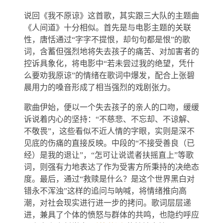
说回《我不原谅》这首歌，其实跟三大队的主题曲
《人间道》十分相似。首先是与电影主题的关联
性，唐恬通过“字字不提恨，却句句都是恨”的歌
词，含蓄但强烈地将失去孩子的痛苦、对加害者的
控诉具象化，将电影中“若未尝过我的绝望，凭什
么要劝我原谅”的情绪在歌词中爆发，配合上张碧
晨用力的嗓音形成了相当强烈的戏剧张力。
歌曲伊始，便以一个失去孩子的亲人的口吻，缓缓
诉说着内心的坚持：“不慈悲、不忘却、不谅解、
不敬畏”，这些看似不近人情的字眼，实则是深不
见底的伤痛的直接反映。中段的“不接受善良（已
经）是我的退让”，“怎可让说谎者扶摇直上”等歌
词，则强有力地表达了作为受害方所秉持的决绝态
度。最后，通过“救赎是什么？是这个世界黑白对
错永不浑浊”这样的追问与呐喊，将情绪推向高
潮，对社会现实进行进一步的拷问。歌词层层递
进，兼具了个体的愤怒与群体的共鸣，也隐约呼应