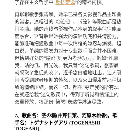
了存在主义哲学中“
反抗荒诞
”的精神内核。
再聊聊歌手张碧晨。她早已是各类影视作品主题曲
的常客，演唱过的《凉凉》、《笼》等歌曲都是热
门金曲。她的声线与影视作品本身的叙事往往能高
度融合，这背后是她强大的演唱功底和共情能力，
能够准确把握歌曲中每一次情绪的隐忍与爆发。坦
白说，单纯的爆发力对于专业歌手而言并不困难，
但恰到好处的“隐忍”则更为考验功力。例如“凡庸
我、站的低、目光浅、我只管”这句歌词，张碧晨
就采取了急促的咬字，近乎念白般地吐出，让人瞬
间感受到歌者压抑的愤怒，以及火山爆发前那种极
致的情绪压缩。而这一切，都在“夺走我的所有现
在就还给我”这句歌词中，得到了听觉和情绪上的
双重释放，将那份“愤怒”表达得淋漓尽致。
7、歌曲名：空の箱(井芹仁菜、河原木桃香)，歌
手名：トゲナシトゲアリ (TOGENASHI
TOGEARI)