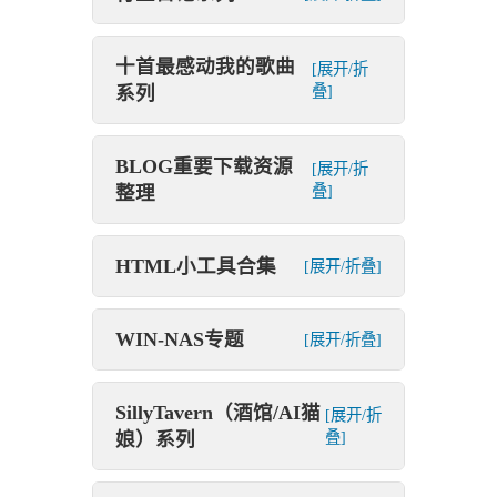
十首最感动我的歌曲
[展开/折
系列
叠]
BLOG重要下载资源
[展开/折
整理
叠]
HTML小工具合集
[展开/折叠]
WIN-NAS专题
[展开/折叠]
SillyTavern（酒馆/AI猫
[展开/折
娘）系列
叠]