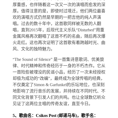
厚重感，也伴随着这一次又一次的演唱而愈发的深
厚。值得注意的是，即使时过境迁，他们两位最喜
欢的演唱方式仍然是早期的一把吉他的纯人声演
唱。过去的数十年中，这首歌同样被无数的人翻
唱，直到2015年，后现代主义乐队“Disturbed”用重
金属风格再次翻唱了这首不朽的名曲，随后再次爆
火走红。这也再次证明了这首歌有着跨越时光、曲
风、文化的独特魅力。
“The Sound of Silence” 是一首集诗意歌词、优美旋
律、时代精神和传奇经历于一身的不朽杰作。它从
一首险些被埋没的民谣小品，经历了一次未经授权
却极为成功的“改编”，最终成为全球传唱的经典，
不仅奠定了Simon & Garfunkel的乐坛地位，也深刻
地影响了流行音乐的发展，并持续在不同时代、不
同文化背景下引发人们的共鸣。也让全球数亿听众
见证了这两位主唱的传奇友谊，直至今日。
5、歌曲名：Csikos Post (邮递马车)，歌手名：