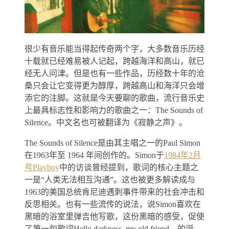
很少有音乐能当得起传奇两个字，大多数音乐历经
十载就已经难易被人记起，跨越海洋和高山，就已
经无人问津。但是也有一些作品，历经数十年的沧
桑只会让它变得更为醇厚，跨越高山和海洋只会增
添它的注脚。这就是今天要聊的歌曲，流行音乐史
上最具标志性和影响力的歌曲之一：The Sounds of
Silence。中文名也可被翻译为《寂静之声》。
The Sounds of Silence是由其主唱之一的Paul Simon
在1963年至 1964 年间创作的。Simon于
1984年2月
号Playboy
中的访谈曾经提到，歌词的核心主题之
一是“人类无法相互沟通”。这也被更多解读成与
1963的美国总统肯尼迪遇刺事件带来的社会冲击和
反思相关。也有一些流传的说法，说Simon喜欢在
黑暗的浴室里弹吉他写歌，这份黑暗的感受，促使
了第一句歌词Hello darkness, my old friend…的诞