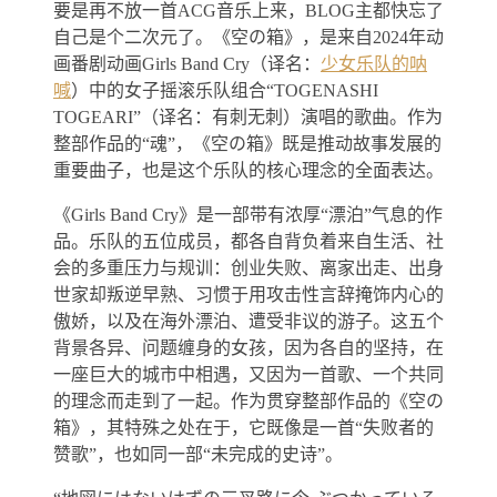
要是再不放一首ACG音乐上来，BLOG主都快忘了
自己是个二次元了。《空の箱》，是来自2024年动
画番剧动画Girls Band Cry（译名：
少女乐队的呐
喊
）中的女子摇滚乐队组合“TOGENASHI
TOGEARI”（译名：有刺无刺）演唱的歌曲。作为
整部作品的“魂”，《空の箱》既是推动故事发展的
重要曲子，也是这个乐队的核心理念的全面表达。
《Girls Band Cry》是一部带有浓厚“漂泊”气息的作
品。乐队的五位成员，都各自背负着来自生活、社
会的多重压力与规训：创业失败、离家出走、出身
世家却叛逆早熟、习惯于用攻击性言辞掩饰内心的
傲娇，以及在海外漂泊、遭受非议的游子。这五个
背景各异、问题缠身的女孩，因为各自的坚持，在
一座巨大的城市中相遇，又因为一首歌、一个共同
的理念而走到了一起。作为贯穿整部作品的《空の
箱》，其特殊之处在于，它既像是一首“失败者的
赞歌”，也如同一部“未完成的史诗”。