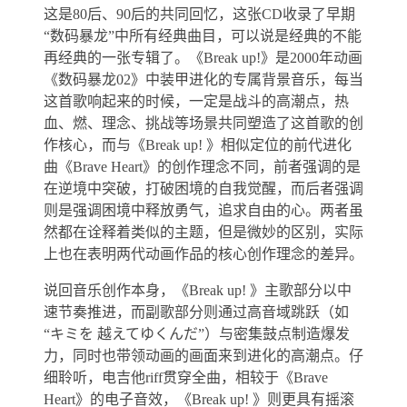
这是80后、90后的共同回忆，这张CD收录了早期
“数码暴龙”中所有经典曲目，可以说是经典的不能
再经典的一张专辑了。《Break up!》是2000年动画
《数码暴龙02》中装甲进化的专属背景音乐，每当
这首歌响起来的时候，一定是战斗的高潮点，热
血、燃、理念、挑战等场景共同塑造了这首歌的创
作核心，而与《Break up! 》相似定位的前代进化
曲《Brave Heart》的创作理念不同，前者强调的是
在逆境中突破，打破困境的自我觉醒，而后者强调
则是强调困境中释放勇气，追求自由的心。两者虽
然都在诠释着类似的主题，但是微妙的区别，实际
上也在表明两代动画作品的核心创作理念的差异。
说回音乐创作本身，《Break up! 》主歌部分以中
速节奏推进，而副歌部分则通过高音域跳跃（如
“キミを 越えてゆくんだ”）与密集鼓点制造爆发
力，同时也带领动画的画面来到进化的高潮点。仔
细聆听，电吉他riff贯穿全曲，相较于《Brave
Heart》的电子音效，《Break up! 》则更具有摇滚