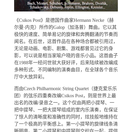
《Csikos Post》是德国作曲家Hermann Necke（赫
尔曼·内克）所作的Galop（加洛普）舞曲。它以其
极快的速度、简单易记的旋律和奔腾翻涌的节奏而
闻名。在后世，这首作品在各种场合都被引用过，
无论是动画、电影、剧集、游戏都曾见过它的身
影，可以说是相当家喻户晓的音乐小品。这首曲子
在1988年一经问世就大获好评，后来陆续被改编成
多种形式、不同编制的演奏曲目，在全球各个音乐
厅中大放异彩。
而由Czech Philharmonic String Quartet（捷克爱乐乐
团）的弦乐四重奏改编Csikos Post，则是世界上最
出名的改编/录音之一。这个仅由两把小提琴、一
把中提琴、一把大提琴组成的室内乐演奏，在保证
了惊人的清晰度和准确性的同时，炫技般地维持在
了一个极高的平衡感上。第一小提琴的旋律线条清
晰明亮，第二小提琴和中提琴则交织在一起，提供