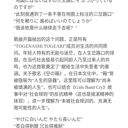
“地図にはないはずの三叉路に今 ぶつかっている
のですが”
“此刻我遇到了一条不曾在地图上标注的三岔路口”
“何を頼りに 進めばいいのでしょうか”
“我该依靠什么继续走下去呢？”
歌曲开篇抛出的这个问题，正是所有
“TOGENASHI TOGEARI”成员对生活的共同质
问。年轻人特有的无助与迷茫，在人生岔路口的徘
徊，在当代社会极易引起同龄人乃至过来人的共
鸣，也为这首歌奠定了“献给生活中失意者”的基
调。关于歌名《空の箱》，在日本文化中，“箱”常
被隐喻为“人生的容器”。这里既可以理解为“尚未
被填满的人生”，也可以结合《Girls Band Cry》故
事中对“社会规则”的反抗精神（这也是摇滚精神的
体现），进一步理解为“未被社会规训的、充满无
限可能性的人生”。
“やけに白いんだ やたら長いんだ”
“苍白得刺眼 冗长得难耐”