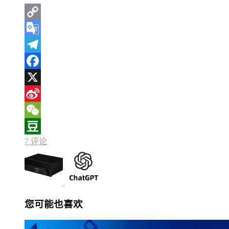
Copy
Link
Google
Translate
Telegram
Facebook
X
Sina
Weibo
WeChat
7 评论
Douban
您可能也喜欢