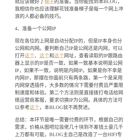
就应该做好了
梯子
的准备。当你能找到本BLOG，
我相信你也应该理解花钱准备梯子是每一个网上冲
浪的人都必备的技巧。
4、准备一个公网IP
现在各位的上网是自动分配IP的，但是IP本身也分
公网和内网。要判断自己IP是公网还是内网，可以
打开
这个
、
这个
和
这个
网址，查看读取的IP跟路由
器上显示的IP是否一致，如果一致基本说明是公网
IP，如果不一致，说明是内网IP。如果是你不幸是
内网IP，那摆在你面前只有两条路，第一个是采用
内网穿透插件，大多数的情况下需要付费且严重限
制速度和体验。第二个方法则是直接拨打电话给网
络运营商客服，要求切换IP为公网。具体的方法可
以参考
这个
，本BLOG就不再赘述。
总结：本环节是唯一需要付费的环节，根据自己的
需求，价格从图吧垃圾佬几十块到不差钱土豪几千
上万都有可能，BLOG主自己是改造了一台HIFI专