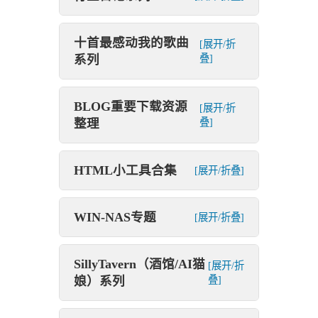
十首最感动我的歌曲
[展开/折
系列
叠]
BLOG重要下载资源
[展开/折
整理
叠]
HTML小工具合集
[展开/折叠]
WIN-NAS专题
[展开/折叠]
SillyTavern（酒馆/AI猫
[展开/折
娘）系列
叠]