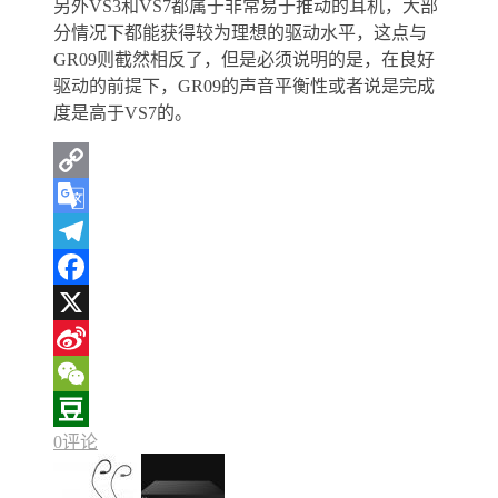
另外VS3和VS7都属于非常易于推动的耳机，大部
分情况下都能获得较为理想的驱动水平，这点与
GR09则截然相反了，但是必须说明的是，在良好
驱动的前提下，GR09的声音平衡性或者说是完成
度是高于VS7的。
Copy
Link
Google
Translate
Telegram
Facebook
X
Sina
Weibo
WeChat
0评论
Douban