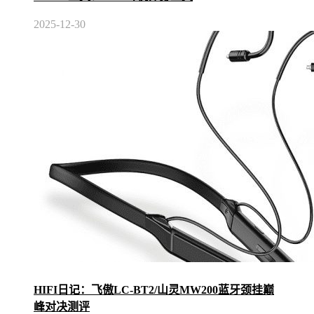
2025-12-30
HIFI日记：飞傲LC-BT2/山灵MW200蓝牙颈挂巅
峰对决测评