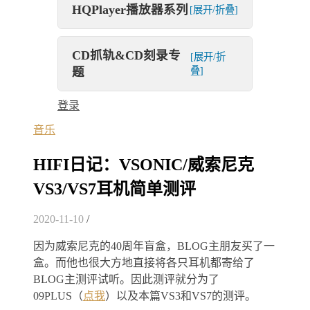
HQPlayer播放器系列
[展开/折叠]
CD抓轨&CD刻录专
[展开/折
题
叠]
登录
音乐
HIFI日记：VSONIC/威索尼克
VS3/VS7耳机简单测评
2020-11-10
/
因为威索尼克的40周年盲盒，BLOG主朋友买了一
盒。而他也很大方地直接将各只耳机都寄给了
BLOG主测评试听。因此测评就分为了
09PLUS（
点我
）以及本篇VS3和VS7的测评。