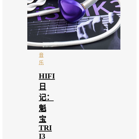
音
乐
HIFI
日
记：
魁
宝
TRI
I3