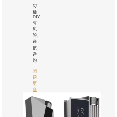
句
话：
DIY
有
风
险，
谨
慎
选
购
阅
读
更
多