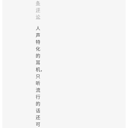
条
评
论
人
声
特
化
的
耳
机，
只
听
流
行
的
话
还
可