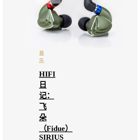
音
乐
HIFI
日
记：
飞
朵
（Fidue）
SIRIUS