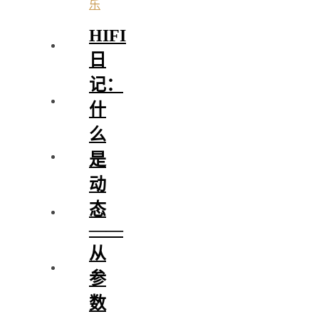
乐
HIFI
日
记：
什
么
是
动
态
——
从
参
数