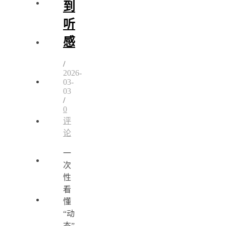
到
听
感
/
2026-
03-
03
/
0
评
论
一
次
性
看
懂
“动
态”