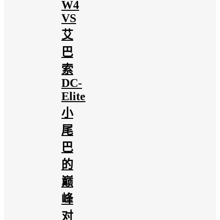
W4
VS
艾
巴
索
DC-
Elite
小
尾
巴
的
巅
峰
对