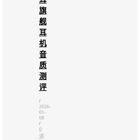
旗
舰
耳
机
音
质
测
评
/
2026-
01-
08
/
0
评