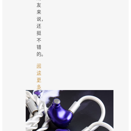
友
来
说，
还
挺
不
错
的。
阅
读
更
多