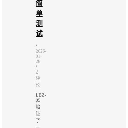
简
单
测
试
/
2026-
01-
28
/
2
评
论
LBZ-
05
验
证
了
一