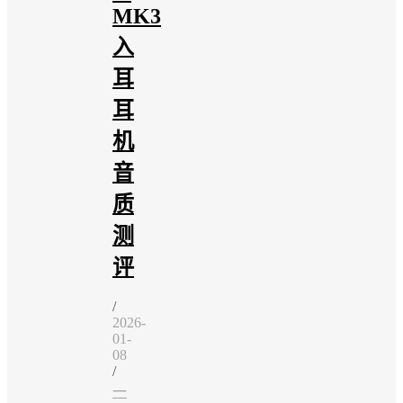
MK3
入
耳
耳
机
音
质
测
评
/
2026-
01-
08
/
一