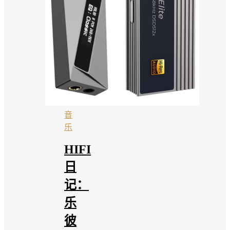
音
乐
HIFI
日
记：
乐
彼