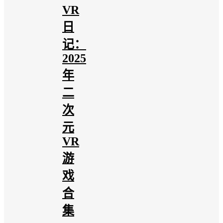
VR
日
记：
2025
年
二
次
元
VR
游
戏
合
集