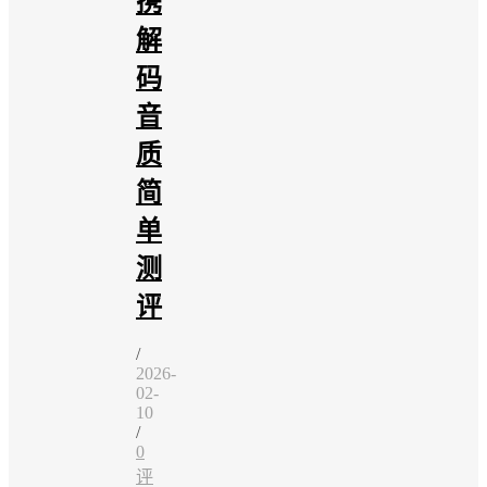
携
解
码
音
质
简
单
测
评
/
2026-
02-
10
/
0
评