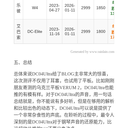
年均
乐
2023-
2026-
W4
2999
1850
跌幅:
04-27
01-11
彼
13.6%
艾
年均
2023-
2026-
DC-Elite
2999
1800
巴
跌幅:
11-16
01-11
17.7%
索
Generated by www.rainlain.com
五、总结
总体来说DC04Ultra给了BLOG主非常大的惊喜，
这次测评不仅用了耳塞，也试用了平板。比如刚刚
朋友寄测的乌克兰平板VERUM 2，DC04Ultra也能
推的有模有样。对于DC04Ultra的声音，用一句话
总结就是，你不能说有多好听，但是在够用的解析
和比较出色的动态下，DC04Ultra可以说是提供了
一个非常杂食性的声底。在聆听的过程中，最令人
深刻的是DC04Ultra对于钢琴声音的还原能力，比