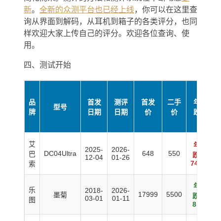
新
。
全新的众测平台也已经上线
，你可以在这里查
询从界面到解码，从耳机到箱子的各类评分，也同
样欢迎大家上传自己的评分。欢迎各位查询、使
用。
四、测试开始
品
首发
测评
首发
二手
年均
型号
牌
日期
日期
价
价
跌幅
艾
年均
2025-
2026-
DC04Ultra
648
550
巴
跌幅:
12-04
01-26
74.2%
索
年均
乐
2018-
2026-
17999
5500
墨菊
跌幅:
03-01
01-11
图
8.7%