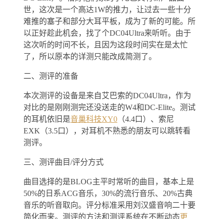
世，这次是一个高达1W的推力，让过去一些十分
难推的塞子和部分大耳平板，成为了新的可能。所
以正好趁此机会，找了个DC04Ultra来听听。由于
这次听的时间不长，且因为这段时间实在是太忙
了，所以原本的详测只能改成简测了。
二、测评的准备
本次测评的设备是来自艾巴索的DC04Ultra，作为
对比的是刚刚测完还没送走的W4和DC-Elite。测试
的耳机依旧是
音巢科技XY0
（4.4口）、索尼
EXK（3.5口），对耳机不熟悉的朋友可以跳转看
测评。
三、测评曲目/评分方式
曲目选择的是BLOG主平时常听的曲目，基本上是
50%的日系ACG音乐，30%的流行音乐、20%古典
音乐的听音取向。评分标准采用刘汉盛音响二十要
简化而来。测评的方法和测评系统在不断动态
更