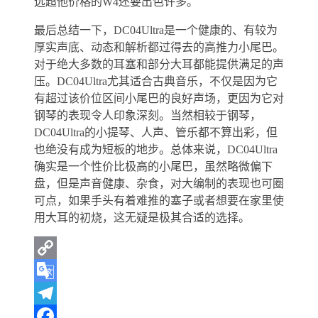
远超他价格的W4还要出色许多。
最后总结一下，DC04Ultra是一个健康的、有较为
厚实声底、动态和解析都过得去的高推力小尾巴。
对于绝大多数的耳塞和部分大耳都能提供满足的声
压。DC04Ultra尤其适合古典音乐，不仅是因为它
有超过该价位区间小尾巴的良好声场，更因为它对
钢琴的表现令人印象深刻。当然相较于钢琴，
DC04Ultra的小提琴、人声、管乐都不算出彩，但
也绝没有成为短板的地步。总体来说，DC04Ultra
确实是一个性价比极高的小尾巴，虽然略微偏下
盘，但是声音健康、杂食，对大编制的表现也可圈
可点，如果手头有着难推的塞子或者想要在家里使
用大耳的初烧，这无疑是极其合适的选择。
Copy
Link
Google
Translate
Telegram