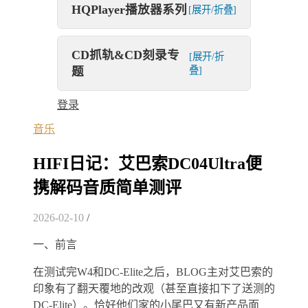
HQPlayer播放器系列
[展开/折叠]
CD抓轨&CD刻录专
[展开/折
题
叠]
登录
音乐
HIFI日记：艾巴索DC04Ultra便
携解码音质简单测评
2026-02-10
/
一、前言
在测试完W4和DC-Elite之后，BLOG主对艾巴索的
印象有了翻天覆地的改观（甚至直接扣下了送测的
DC-Elite）。恰好他们家的小尾巴又有新产品面