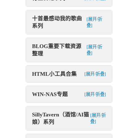
十首最感动我的歌曲
[展开/折
系列
叠]
BLOG重要下载资源
[展开/折
整理
叠]
HTML小工具合集
[展开/折叠]
WIN-NAS专题
[展开/折叠]
SillyTavern（酒馆/AI猫
[展开/折
娘）系列
叠]