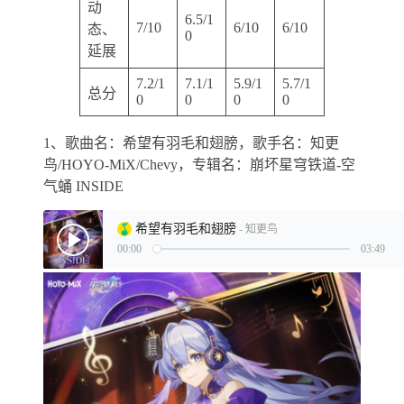
动
6.5/1
7/10
6/10
6/10
态、
0
延展
7.2/1
7.1/1
5.9/1
5.7/1
总分
0
0
0
0
1、歌曲名：希望有羽毛和翅膀，歌手名：知更
鸟/HOYO-MiX/Chevy，专辑名：崩坏星穹铁道-空
气蛹 INSIDE