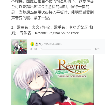
不糟糕，因此在相当不错的动态加持下，梦想2u甚
至可以说超出BLOG主意料的理想。值得一提的
是，当梦想2u使用USB接入平板时，能明显感受到
声音变的暖、柔了一些。
2、歌曲名：恋文 (情书)，歌手名：やなぎなぎ (柳
凪)，专辑名：Rewrite Original SoundTrack