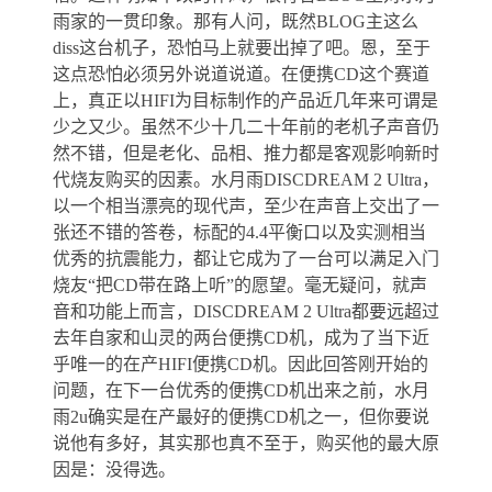
雨家的一贯印象。那有人问，既然BLOG主这么
diss这台机子，恐怕马上就要出掉了吧。恩，至于
这点恐怕必须另外说道说道。在便携CD这个赛道
上，真正以HIFI为目标制作的产品近几年来可谓是
少之又少。虽然不少十几二十年前的老机子声音仍
然不错，但是老化、品相、推力都是客观影响新时
代烧友购买的因素。水月雨DISCDREAM 2 Ultra，
以一个相当漂亮的现代声，至少在声音上交出了一
张还不错的答卷，标配的4.4平衡口以及实测相当
优秀的抗震能力，都让它成为了一台可以满足入门
烧友“把CD带在路上听”的愿望。毫无疑问，就声
音和功能上而言，DISCDREAM 2 Ultra都要远超过
去年自家和山灵的两台便携CD机，成为了当下近
乎唯一的在产HIFI便携CD机。因此回答刚开始的
问题，在下一台优秀的便携CD机出来之前，水月
雨2u确实是在产最好的便携CD机之一，但你要说
说他有多好，其实那也真不至于，购买他的最大原
因是：没得选。