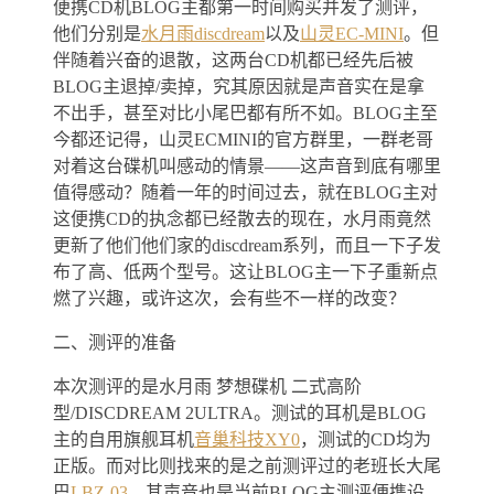
便携CD机BLOG主都第一时间购买并发了测评，
他们分别是
水月雨discdream
以及
山灵EC-MINI
。但
伴随着兴奋的退散，这两台CD机都已经先后被
BLOG主退掉/卖掉，究其原因就是声音实在是拿
不出手，甚至对比小尾巴都有所不如。BLOG主至
今都还记得，山灵ECMINI的官方群里，一群老哥
对着这台碟机叫感动的情景——这声音到底有哪里
值得感动？随着一年的时间过去，就在BLOG主对
这便携CD的执念都已经散去的现在，水月雨竟然
更新了他们他们家的discdream系列，而且一下子发
布了高、低两个型号。这让BLOG主一下子重新点
燃了兴趣，或许这次，会有些不一样的改变？
二、测评的准备
本次测评的是水月雨 梦想碟机 二式高阶
型/DISCDREAM 2ULTRA。测试的耳机是BLOG
主的自用旗舰耳机
音巢科技XY0
，测试的CD均为
正版。而对比则找来的是之前测评过的老班长大尾
巴
LBZ-03
，其声音也是当前BLOG主测评便携设