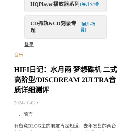
HQPlayer播放器系列
[展开/折叠]
CD抓轨&CD刻录专
[展开/折
题
叠]
登录
音乐
HIFI日记：水月雨 梦想碟机 二式
高阶型/DISCDREAM 2ULTRA音
质详细测评
2024-10-02
/
一、前言
有留意BLOG主的朋友肯定知道，去年发售的两台