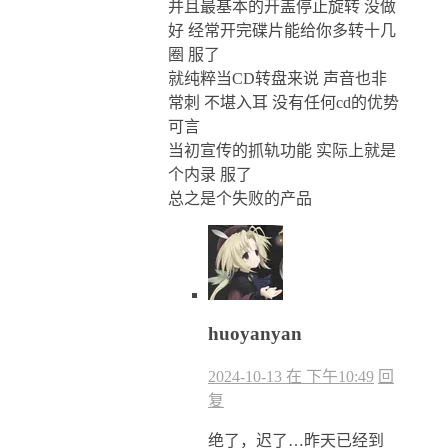
并且最基本的开盖停止旋转 没做
好 经常开完碟片能给你多转十几
圈 服了
就纯粹当CD转盘来说 声音也非
常刺 不堪入耳 没有任何cd的优势
可言
当初宣传的抓轨功能 实际上就是
个内录 服了
总之是个失败的产品
huoyanyan
2024-10-13 在 下午10:49
回
复
绝了，迟了…昨天已经到