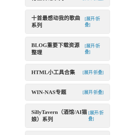
十首最感动我的歌曲
[展开/折
系列
叠]
BLOG重要下载资源
[展开/折
整理
叠]
HTML小工具合集
[展开/折叠]
WIN-NAS专题
[展开/折叠]
SillyTavern（酒馆/AI猫
[展开/折
娘）系列
叠]