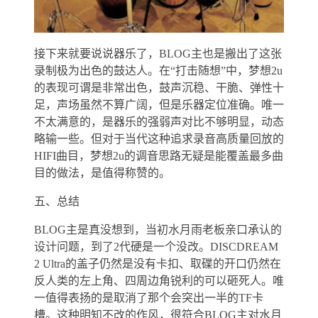
接下来就要说说器乐了，BLOG主也是搬出了这张
录制极为出色的鼓达人。在“打击随想”中，梦想2u
的表现可谓是非常出色，鼓声沉稳、干脆、弹性十
足，声场虽然不算广阔，但是乐器定位准确。唯一
不太满意的，是器乐的强弱声对比不够明显，动态
略输一些。但对于当代这种追求录音高质量回放的
HIFI曲目，梦想2u的调音思路无疑是能覆盖最多曲
目的做法，是值得称赞的。
五、总结
BLOG主是真没想到，当初水月雨老板亲口承认的
设计问题，到了2代硬是一个没改。DISCDREAM
2 Ultra的盖子仍然是没有卡扣、取碟的开口仍然在
反人类的左上角、四周边角锐利的可以砸死人。唯
一值得表扬的是取消了那个会突出一半的TF卡
槽。这种明知不改的作风，很符合BLOG主对水月