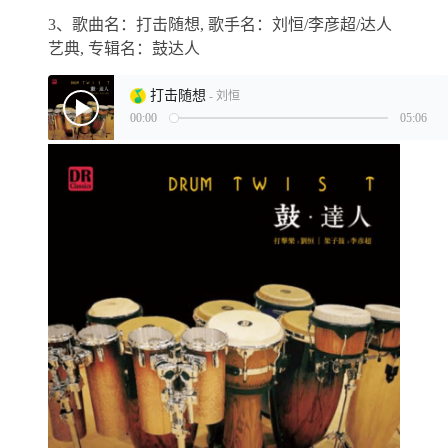
3、歌曲名：打击随想, 歌手名：刘恒/李彦超/达人
艺典, 专辑名：鼓达人