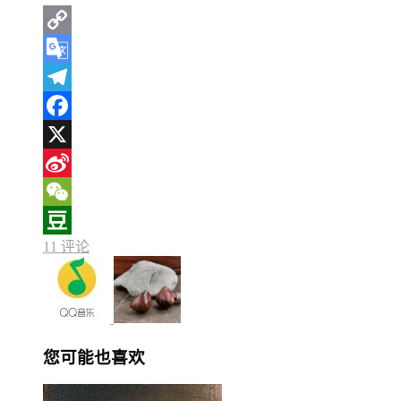
Copy
Link
Google
Translate
Telegram
Facebook
X
Sina
Weibo
WeChat
11 评论
Douban
您可能也喜欢