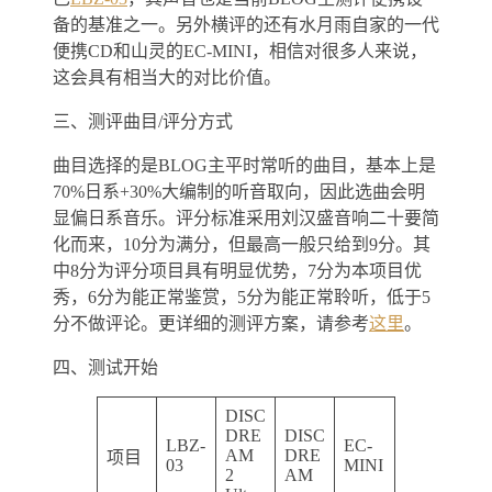
备的基准之一。另外横评的还有水月雨自家的一代
便携CD和山灵的EC-MINI，相信对很多人来说，
这会具有相当大的对比价值。
三、测评曲目/评分方式
曲目选择的是BLOG主平时常听的曲目，基本上是
70%日系+30%大编制的听音取向，因此选曲会明
显偏日系音乐。评分标准采用刘汉盛音响二十要简
化而来，10分为满分，但最高一般只给到9分。其
中8分为评分项目具有明显优势，7分为本项目优
秀，6分为能正常鉴赏，5分为能正常聆听，低于5
分不做评论。更详细的测评方案，请参考
这里
。
四、测试开始
DISC
DRE
DISC
LBZ-
EC-
AM
DRE
项目
03
MINI
2
AM