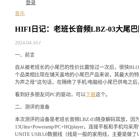
登录
音乐
HIFI日记：老班长音频LBZ-03大
2024-04-16
/
一、前言
自从被老班长的小尾巴的性价比震惊过一次后，很快BL
个品类相比现在铺天盖地的小尾巴产品来说，其最大的特点
为声之母”这句话，在隔绝了手机/电脑给小尾巴供电之
看到好多朋友问PC的驱动，可以
下载
这个。
二、测评的准备
本次测评的设备是老班长音频LBZ-03随身解码耳放，因为
13Ultra+Poweramp/PC+HQplayer，连接平板和手
UNITE USB3.0数据线（线是一般的家用线，主要是做