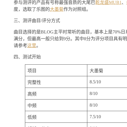
参与测评的产品有号称最强音质的大尾巴
乾龙盛MUB1
、
度，选取了乐图的
大墨菊
作为对照组。
三、测评曲目/评分方式
曲目选择的是BLOG主平时常听的曲目，基本上是70%
满分，但最高一般只给到9分。其中8分为评分项目具有明
请参考
这里
。
四、测试开始
项目
大墨菊
8.5/10
完整性
8/10
高频
8/10
中频
7.5/10
低频