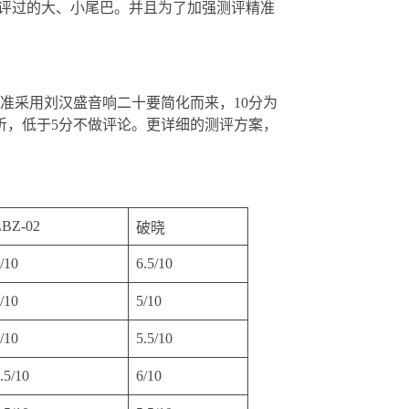
评过的大、小尾巴。并且为了加强测评精准
标准采用刘汉盛音响二十要简化而来，10分为
听，低于5分不做评论。更详细的测评方案，
LBZ-02
破晓
/10
6.5/10
/10
5/10
/10
5.5/10
.5/10
6/10