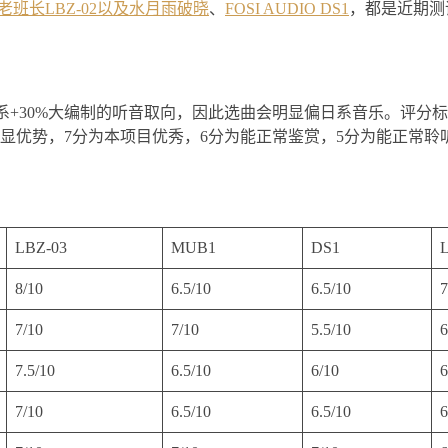
老班长LBZ-02以及水月雨破晓
、
FOSI AUDIO DS1
，都是近期测
日系+30%大编制的听音取向，因此选曲会明显偏日系音乐。评分
显优势，7分为本项目优秀，6分为能正常鉴赏，5分为能正常聆
LBZ-03
MUB1
DS1
8/10
6.5/10
6.5/10
7
7/10
7/10
5.5/10
6
7.5/10
6.5/10
6/10
6
7/10
6.5/10
6.5/10
6