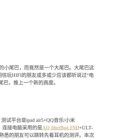
个的小尾巴，而竟然是一个大尾巴。大尾巴这
玩HIFI的朋友或多或少应该都听说过“电
尾巴，推上一个新的高度。
是ipad air5+QQ音乐/小米
1K），连接电脑采用的是
AQ JitterBug FMJ
+ULT-
不熟悉的朋友可以跳转先看耳机的测评。本次