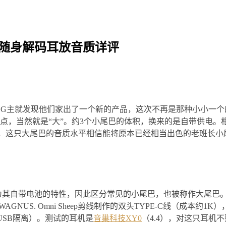
尾巴随身解码耳放音质详评
OG主就发现他们家出了一个新的产品，这次不再是那种小小一
，当然就是“大”。约3个小尾巴的体积，换来的是自带供电。相信
后，这只大尾巴的音质水平相信能将原本已经相当出色的老班长小
其自带电池的特性，因此区分常见的小尾巴，也被称作大尾巴。测试平台
机均采用WAGNUS. Omni Sheep剪线制作的双头TYPE-C线（成本约
了USB隔离）。测试的耳机是
音巢科技XY0
（4.4），对这只耳机