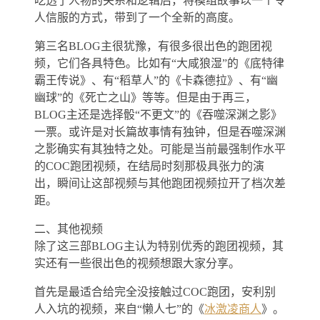
吃透了人物的关系和逻辑后，将模组故事以一个令
人信服的方式，带到了一个全新的高度。
第三名BLOG主很犹豫，有很多很出色的跑团视
频，它们各具特色。比如有“大咸狼湿”的《底特律
霸王传说》、有“稻草人”的《卡森德拉》、有“幽
幽球”的《死亡之山》等等。但是由于再三，
BLOG主还是选择骰“不更文”的《吞噬深渊之影》
一票。或许是对长篇故事情有独钟，但是吞噬深渊
之影确实有其独特之处。可能是当前最强制作水平
的COC跑团视频，在结局时刻那极具张力的演
出，瞬间让这部视频与其他跑团视频拉开了档次差
距。
二、其他视频
除了这三部BLOG主认为特别优秀的跑团视频，其
实还有一些很出色的视频想跟大家分享。
首先是最适合给完全没接触过COC跑团，安利别
人入坑的视频，来自“懒人七”的《
冰激凌商人
》。