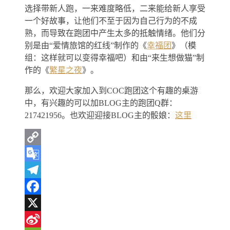
选择带新人跑，一来难度略低，二来能给新人享受
一个好故事，让他们不至于因为自己行为的不成
熟，而导致在跑团中产生太多的抵触情绪。他们分
别是由“爱情旅馆的红线”制作的《
幸福团
》（模
组：这样就可以变得幸福吧）和由“来生想做猫”制
作的《
繁星之夜
》。
那么，欢迎大家加入到COC跑团这个有趣的桌游
中，有兴趣的可以加BLOG主的跑团Q群：
217421956。也欢迎迎接BLOG主的骰娘：
这里
Copy
Link
Google
Translate
Telegram
Facebook
X