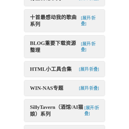
十首最感动我的歌曲
[展开/折
系列
叠]
BLOG重要下载资源
[展开/折
整理
叠]
HTML小工具合集
[展开/折叠]
WIN-NAS专题
[展开/折叠]
SillyTavern（酒馆/AI猫
[展开/折
娘）系列
叠]