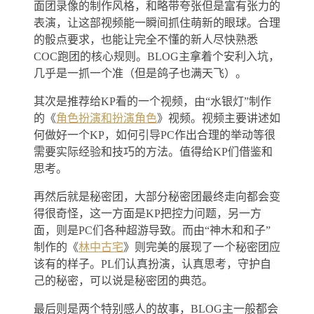
面团录像的制作风格，和略带夸张但是富有张力的
表演，让这部视频能一瞬间抓住萌新的眼球。合理
的骰点要求，也能让完全不懂的新人尽快熟悉
COC跑团的核心规则。BLOG主拿着个安利入坑，
几乎是一抓一个准（但是鸽子也满天飞）。
其次是推荐给KP看的一个视频，由“水银灯”制作
的《
角色扮演和扮演角色
》视频。视频主要讲述如
何做好一个KP，如何引导PC作出合理的举动等很
需要实际经验和技巧的方法。值得给KP们借鉴和
思考。
再然后就是秘密团，大部分秘密团最终走向都会变
得很奇怪，这一方面是KP把控力问题，另一方
面，则是PC们各种超游导致。而由“神木和和子”
制作的《
林中古宅
》则完美的展现了一个秘密团应
该有的样子。PL们认真扮演，认真思考，守护自
己的秘密，可以说是秘密团的典范。
最后则是两个特别感人的故事，BLOG主一般都会