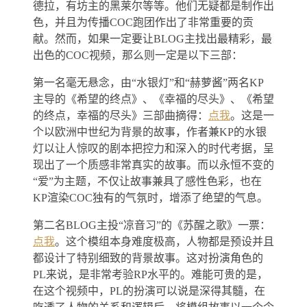
德拉，有坊主的黑莱尔等等。他们无疑都是制作出
色，并且为传播COC跑团作出了非常重要的贡
献。然而，如果一定要让BLOG主找出最精彩，最
出色的COC视频，那么则一定是以下三部：
第一名毫无悬念，由“水银灯”和“赫萝酱”两名KP
主导的《希望的终点》、《幸福的尽头》、《希望
的终点，幸福的尽头》三部曲摘得：
点我
。这是一
个以欧洲中世纪为背景的故事，作者兼KP的水银
灯以让人惊叹的剧本把控力和深入的时代考据，呈
现出了一个质感非常真实的故事。而以永恒不变的
“爱”为主题，不仅让故事兼具了感性色彩，也在
KP渲染COC独有的气氛时，增添了绝望的气息。
第二名BLOG主投“凉音习”的《苏醒之歌》一票：
点我
。这个模组本身难度极高，人物都是预设并且
都设计了特别细致的背景故事。这对扮演角色的
PL来说，是非常考验RP水平的。难能可贵的是，
在这个视频中，PL的扮演可以说是深得其髓，在