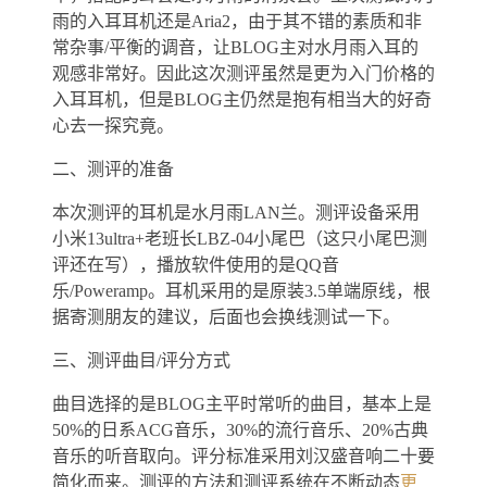
雨的入耳耳机还是Aria2，由于其不错的素质和非
常杂事/平衡的调音，让BLOG主对水月雨入耳的
观感非常好。因此这次测评虽然是更为入门价格的
入耳耳机，但是BLOG主仍然是抱有相当大的好奇
心去一探究竟。
二、测评的准备
本次测评的耳机是水月雨LAN兰。测评设备采用
小米13ultra+老班长LBZ-04小尾巴（这只小尾巴测
评还在写），播放软件使用的是QQ音
乐/Poweramp。耳机采用的是原装3.5单端原线，根
据寄测朋友的建议，后面也会换线测试一下。
三、测评曲目/评分方式
曲目选择的是BLOG主平时常听的曲目，基本上是
50%的日系ACG音乐，30%的流行音乐、20%古典
音乐的听音取向。评分标准采用刘汉盛音响二十要
简化而来。测评的方法和测评系统在不断动态
更