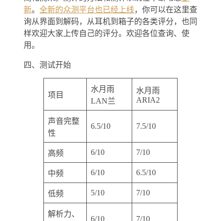
新
。
全新的众测平台也已经上线
，你可以在这里查
询从界面到解码，从耳机到箱子的各类评分，也同
样欢迎大家上传自己的评分。欢迎各位查询、使
用。
四、测试开始
水月雨
水月雨
项目
ARIA2
LAN兰
声音完整
6.5/10
7.5/10
性
6/10
7/10
高频
6/10
6.5/10
中频
5/10
7/10
低频
解析力、
6/10
7/10