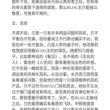
能听下去。如果这是水月雨认真思考之后，在有限
的单元素质下选择的调音，那么BLOG主只能报以
敬意，毕竟真不难听。
五、总结
不得不说，兰是一只有许多明显问题的耳机，它不
平衡也不完美。但你要说兰不行那也确实不对，甚
至在听一些不复杂，凸显人声的曲子时，他浓厚的
氛围感还很戳BLOG主的好球区。随便列几首曲
子，比如黑神话的《看见》、毛不易的《无名的
人》、雷佳的《人世间》都有着相当出色的听感，
它不仅是一糊遮百丑，而是一种在有限的素质下，
调出来的风格化耳机。从这点看，水月雨兰固然是
有着诸多问题，但是他仍然是一只值得推荐的耳机
产品，只不过作为HIFI入门耳机而言，他似乎又太
过于偏门或者说有特点，是否真的适合诸位新手入
坑，那就需要仔细思考了。另外，在BLOG主换线
之后，兰的素质确实有着质的飞跃，中频密度提
升，低频的质感也好了不少，可以看出这只耳机单