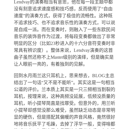
Lendvay的演奏相当有意思，他在每一段主题中都
没有刻意追求速度感和技巧感，反而使用了“自由
速度”的演奏方式，获得了极佳的流畅性。这种既
不追求技巧、也不追求音乐性的演奏方式，可以说
是自成一派。而在变奏时，则融入了一些东欧民间
音乐的装饰音作为过渡，将每段变奏都做出了非常
明显的区分（比如23秒进入的十六分音符变奏时非
常具有辨识度）。整体来说，Lendvay演奏的这首
曲子虽然还称不上Master级别的演绎，但是确实是
让人眼前一亮的，有着独到的见解。
回到水月雨兰这只耳机上，思来想去，BLOG主总
结出了一句话“又不是不能听”。其实这是一句相当
公道的评价。兰本质上其实是一只三频相当割裂的
耳机，按理来说，这种高频没延展，低频没质量的
耳机，听小提琴简直是找罪受。但意外的，用兰听
小提琴却感觉没那么难受，虽然缺乏动态是非常明
显的硬伤，但是搭配其偏暖的声音风格，竟然很好
地将音乐抚平了毛躁，去掉了浮华一般，变得啥都