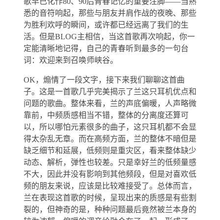
歌早已化作80、90后青春记忆的重要注脚——当熟
悉的音符响起，那些与朋友并肩作战的夜晚、那些
为胜利欢呼的瞬间，或许都已经远离了我们的生
活。但是BLOG主相信，当这首歌再次响起，你一
定能清晰地记得，自己的青春听到最多的一句台
词：欢迎来到召唤师峡谷。
OK，煽情了一段文字，接下来我们聊聊这首曲
子。这是一首歌几乎完美揭示了兰这只耳机优点和
问题的歌曲。整体来看，兰的声底偏暖，人声略微
靠前，中频质感相当不错，整体的分离度还算可
以，所以哪怕元素很多的曲子，这只耳机都不会显
得太杂乱无章。而在高频方面，兰的整体不暗但是
缺乏细节和延展，低频则是重灾区，看来整体缺少
动态、解析，弹性也较差。只是幸好兰的低频量感
不大，因此并没有影响到其他频段，但是对喜欢低
频的朋友来说，应该是比较难接受了。总体而言，
兰在表现这首歌的时候，呈现出来的质感是有些割
裂的，但神奇的是，种种问题最后竟然被兰本身的