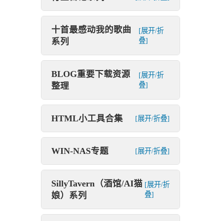
十首最感动我的歌曲
[展开/折
系列
叠]
BLOG重要下载资源
[展开/折
整理
叠]
HTML小工具合集
[展开/折叠]
WIN-NAS专题
[展开/折叠]
SillyTavern（酒馆/AI猫
[展开/折
娘）系列
叠]