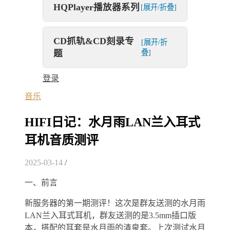
HQPlayer播放器系列
[展开/折叠]
CD抓轨&CD刻录专
[展开/折
题
叠]
登录
音乐
HIFI日记：水月雨LAN兰入耳式
耳机音质测评
2025-03-14
/
一、前言
新服务器的第一期测评！这次是群友送测的水月雨
LAN兰入耳式耳机，群友送测的是3.5mm插口版
本，搭配的耳套是水月雨的清泉套。上次测试水月