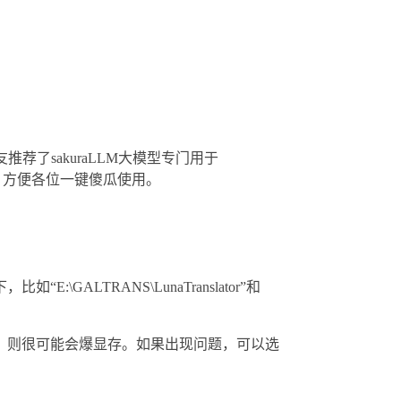
了sakuraLLM大模型专门用于
容，方便各位一键傻瓜使用。
:\GALTRANS\LunaTranslator”和
，则很可能会爆显存。如果出现问题，可以选