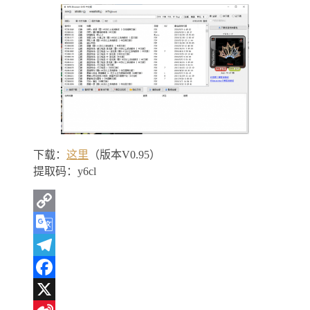
下载：
这里
（版本V0.95）
提取码：y6cl
Copy
Link
Google
Translate
Telegram
Facebook