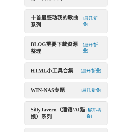
十首最感动我的歌曲
[展开/折
系列
叠]
BLOG重要下载资源
[展开/折
整理
叠]
HTML小工具合集
[展开/折叠]
WIN-NAS专题
[展开/折叠]
SillyTavern（酒馆/AI猫
[展开/折
娘）系列
叠]