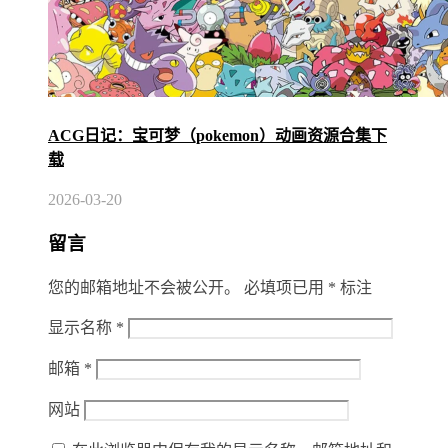
ACG日记：宝可梦（pokemon）动画资源合集下
载
2026-03-20
留言
您的邮箱地址不会被公开。
必填项已用
*
标注
显示名称
*
邮箱
*
网站