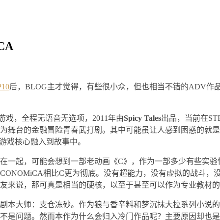
CA
10
后，BLOG主才觉得，有些很小众，但也相当不错的ADV
DV游戏，全程无语音无选项，2011年由
Spicy Tales
出品，当前在S
为舞台的金融冒险青春武打剧。其中可能虽让人感到困惑的就是
为游戏核心融入到故事中。
在一起，可能会想到一部老动画《C》，作为一部多少有些实验
 ECONOMiCA相比C更为彻底。没有超能力，没有虚拟的战斗
友来说，那可真是相当的硬核，以至于甚至可以作为专业教材的
剧本大师：支仓冻砂。作为狼与香辛料和梦沉抹大拉系列小说的
不是问题。然而本作为什么会归入冷门作品呢？主要原因却也是