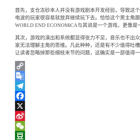
首先，支仓冻砂本人并没有游戏剧本开发经验，导致这个
电波的玩家很容易就放弃继续玩下去。恰恰这个男主角跟
WORLD END ECONOMiCA与其说是一个游戏，更像
其次，游戏的演出和系统都显得张力不足，音乐也不出众
家无法理解主角的思维。凡此种种，还是有不少值得吐槽
让读者忽略掉那些细枝末节的问题，这确实是一部值得一
Copy
Link
Google
Translate
Telegram
Facebook
X
Sina
Weibo
WeChat