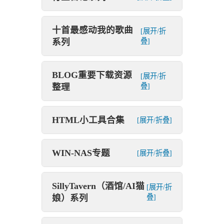
十首最感动我的歌曲
[展开/折
系列
叠]
BLOG重要下载资源
[展开/折
整理
叠]
HTML小工具合集
[展开/折叠]
WIN-NAS专题
[展开/折叠]
SillyTavern（酒馆/AI猫
[展开/折
娘）系列
叠]