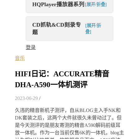
HQPlayer播放器系列
[展开/折叠]
CD抓轨&CD刻录专
[展开/折
题
叠]
登录
音乐
HIFI日记：ACCURATE精音
DHA-A590一体机测评
2023-06-29
/
久违的精音新机子测评，自从BLOG主入手NK和
DK套装之后，这两个大件就很久未曾动过了。但
是今天测评的是朋友寄测的精音A590解码前级耳
放一体机。作为一台当前仅售6K的一体机，blog主