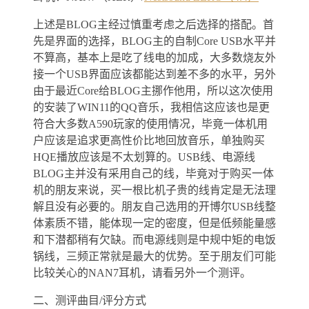
上述是BLOG主经过慎重考虑之后选择的搭配。首
先是界面的选择，BLOG主的自制Core USB水平并
不算高，基本上是吃了线电的加成，大多数烧友外
接一个USB界面应该都能达到差不多的水平，另外
由于最近Core给BLOG主挪作他用，所以这次使用
的安装了WIN11的QQ音乐，我相信这应该也是更
符合大多数A590玩家的使用情况，毕竟一体机用
户应该是追求更高性价比地回放音乐，单独购买
HQE播放应该是不太划算的。USB线、电源线
BLOG主并没有采用自己的线，毕竟对于购买一体
机的朋友来说，买一根比机子贵的线肯定是无法理
解且没有必要的。朋友自己选用的开博尔USB线整
体素质不错，能体现一定的密度，但是低频能量感
和下潜都稍有欠缺。而电源线则是中规中矩的电饭
锅线，三频正常就是最大的优势。至于朋友们可能
比较关心的NAN7耳机，请看另外一个测评。
二、测评曲目/评分方式