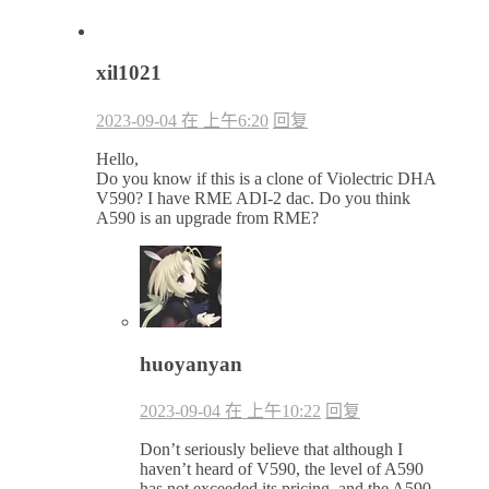
xil1021
2023-09-04 在 上午6:20
回复
Hello,
Do you know if this is a clone of Violectric DHA
V590? I have RME ADI-2 dac. Do you think
A590 is an upgrade from RME?
huoyanyan
2023-09-04 在 上午10:22
回复
Don’t seriously believe that although I
haven’t heard of V590, the level of A590
has not exceeded its pricing, and the A590