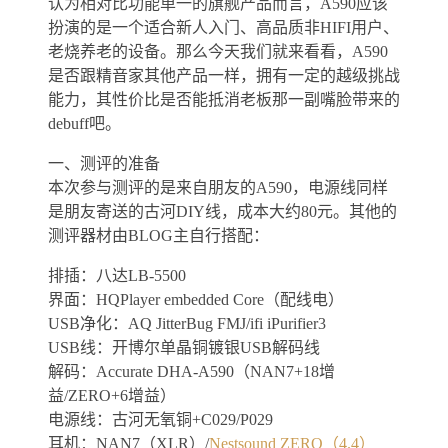
认为相对比功能单一的旗舰产品而言，A590应该
扮演的是一个适合新人入门、高品质非HIFI用户、
老烧养老的设备。那么今天我们就来看看，A590
是否跟精音家其他产品一样，拥有一定的越级挑战
能力，其性价比是否能抵消老板那一副嘴脸带来的
debuff吧。
一、测评的准备
本次参与测评的是来自朋友的A590，电源线同样
是朋友寄送的古河DIY线，成本大约80元。其他的
测评器材由BLOG主自行搭配：
排插：八达LB-5500
界面：HQPlayer embedded Core（配线电）
USB净化：AQ JitterBug FMJ/ifi iPurifier3
USB线：开博尔单晶铜镀银USB解码线
解码：Accurate DHA-A590（NAN7+18增
益/ZERO+6增益）
电源线：古河无氧铜+C029/P029
耳机：NAN7（XLR）/
Nestsound ZERO（4.4）