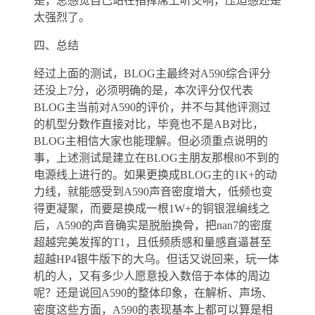
是，总感觉自己站在指挥席上听交响，压迫感还是
太强烈了。
四、总结
经过上面的测试，BLOG主最终对A590综合评分
还没上7分，必须明确的是，本次评分仅代表
BLOG主当前对A590的评价，并不与其他评测过
的机型分数作直接对比，毕竟也不是AB对比，
BLOG主相信大家也能理解。但必须重点说明的
事，上述测试是建立在BLOG主朋友那根80不到的
电源线上进行的。如果更换成BLOG主的1K+的动
力线，就能感受到A590声音密度增大，低频也变
得更凝聚，而要是换成一根1W+的铜银混编线之
后，A590的声音确实是脱胎换骨，把nan7的密度
超越完美发挥的T1，且低频质感和量感直逼甚至
超越HP4银牛版下的大乌。但话又说回来，玩一体
机的人，又有多少人愿意投入数倍于本体的周边
呢？还是说回A590的整体印象，在解析、声场、
密度这些方面，A590的表现基本上都可以算是相