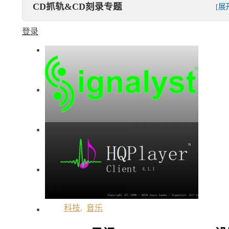
CD抓轨&CD刻录专题
[展
登录
科技
,
音乐